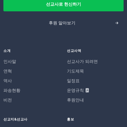
선교사로 헌신하기
후원 알아보기
소개
선교사역
인사말
선교사가 되려면
연혁
기도제목
역사
일정표
파송현황
운영규칙
비전
후원안내
선교지&선교사
홍보