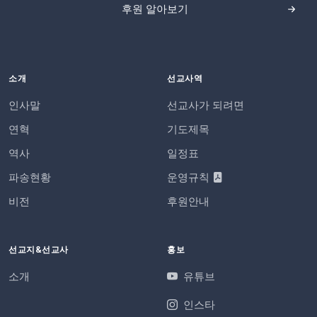
후원 알아보기
소개
선교사역
인사말
선교사가 되려면
연혁
기도제목
역사
일정표
파송현황
운영규칙
비전
후원안내
선교지&선교사
홍보
소개
유튜브
인스타