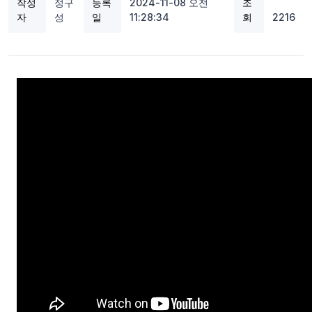
작성
정구
등록
2024-11-08 오전
조
자
성
일
11:28:34
회
2216